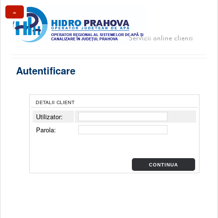
=
Servicii online clienti
Autentificare
detalii client
Utilizator:
Parola:
CONTINUA